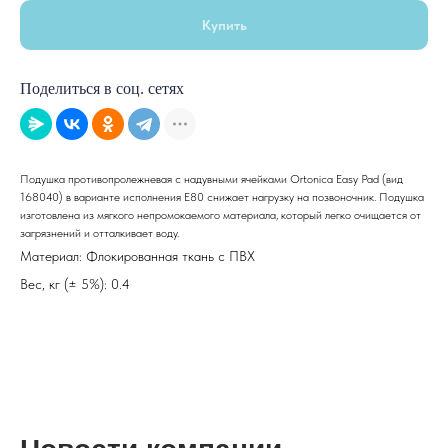
Купить
Поделиться в соц. сетях
Подушка противопролежневая с надувными ячейками Ortonica Easy Pad (вид
168040) в варианте исполнения E80 снижает нагрузку на позвоночник. Подушка
изготовлена из мягкого непромокаемого материала, который легко очищается от
загрязнений и отталкивает воду.
Материал: Флокированная ткань с ПВХ
Вес, кг (± 5%): 0.4