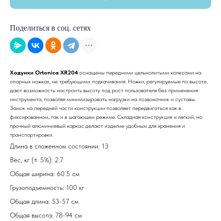
Поделиться в соц. сетях
Ходунки Ortonica XR204
оснащены передними цельнолитыми колесами на
опорных ножках, не требующими подкачивания. Ножки, регулируемые по высоте,
дают возможность настроить высоту под рост пользователя без применения
инструмента, позволяя минимизировать нагрузки на позвоночник и суставы.
Замок на передней части конструкции позволяет передвигаться как в
фиксированном, так и в шагающем режиме. Складная конструкция и легкий, но
прочный алюминиевый каркас делают изделие удобным для хранения и
транспортировки.
Длина в сложенном состоянии: 13
Вес, кг (± 5%): 2.7
Общая ширина: 60.5 см
Грузоподъемность: 100 кг
Общая длина: 53-57 см
Общая высота: 78-94 см